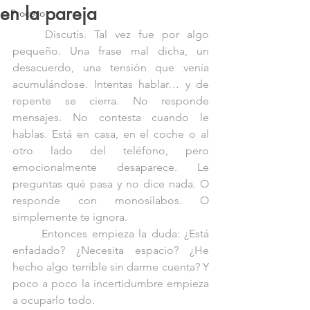
en la pareja
Proceso
	Discutís. Tal vez fue por algo 
pequeño. Una frase mal dicha, un 
desacuerdo, una tensión que venía 
acumulándose. Intentas hablar… y de 
repente se cierra. No responde 
mensajes. No contesta cuando le 
hablas. Está en casa, en el coche o al 
otro lado del teléfono, pero 
emocionalmente desaparece. Le 
preguntas qué pasa y no dice nada. O 
responde con monosílabos. O 
simplemente te ignora. 
	Entonces empieza la duda: ¿Está 
enfadado? ¿Necesita espacio? ¿He 
hecho algo terrible sin darme cuenta? Y 
poco a poco la incertidumbre empieza 
a ocuparlo todo.