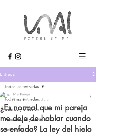
Entrada
Todas las entradas
Mai Pareja
Todas las entradas
9 mar
5 min de lectura
¿Es normal que mi pareja
Cuerpo y emoción
me deje de hablar cuando
Proceso vital y sentido
se enfada? La ley del hielo
Relaciones