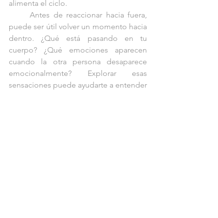
alimenta el ciclo.
	Antes de reaccionar hacia fuera, 
puede ser útil volver un momento hacia 
dentro. ¿Qué está pasando en tu 
cuerpo? ¿Qué emociones aparecen 
cuando la otra persona desaparece 
emocionalmente? Explorar esas 
sensaciones puede ayudarte a entender 
mejor lo que está ocurriendo en ti.
	Si te interesa profundizar en este 
tipo de escucha interna, puedes leer 
más aquí: 
Qué es el focusing y por qué 
es clave en mis procesos de 
acompañamiento
.
Cuando el silencio se 
convierte en una dinámica 
repetida