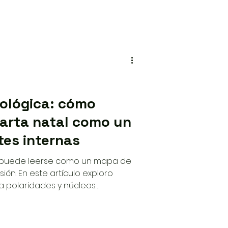
cológica: cómo
carta natal como un
tes internas
ca puede leerse como un mapa de
ión. En este artículo exploro
a polaridades y núcleos
cen en partes internas, y cómo
integrarse en un proceso