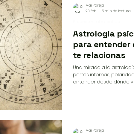
Mai Pareja
23 feb
5 min de lectura
Proceso vital y sentido
Astrología psi
para entender 
te relacionas
Una mirada a la astrolog
partes internas, polarid
entender desde dónde viv
dentro de un proceso d
Mai Pareja