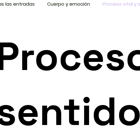
s las entradas
Cuerpo y emoción
Proceso vital y 
Proceso
sentid