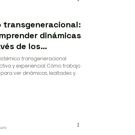
o transgeneracional:
comprender dinámicas
avés de los
 sistémico transgeneracional
iva y experiencial. Cómo trabajo
para ver dinámicas, lealtades y
a mirada puede abrir movimiento
e acompañamiento.
tura