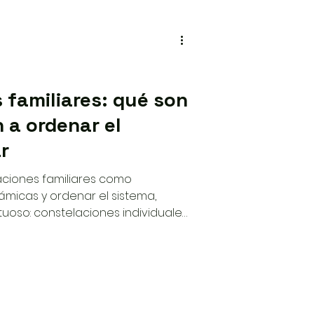
 familiares: qué son
a ordenar el
r
aciones familiares como
ámicas y ordenar el sistema,
oso: constelaciones individuales,
siempre antes que el método.