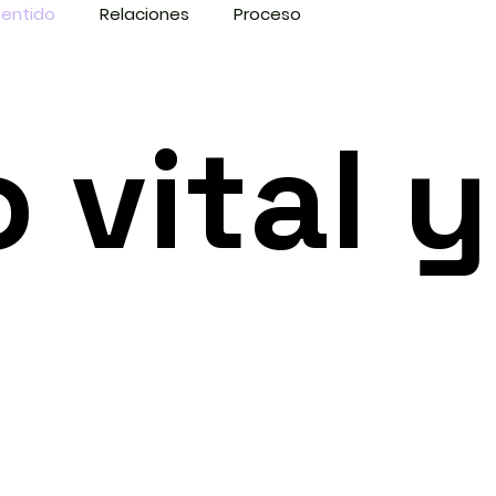
sentido
Relaciones
Proceso
 vital y
o