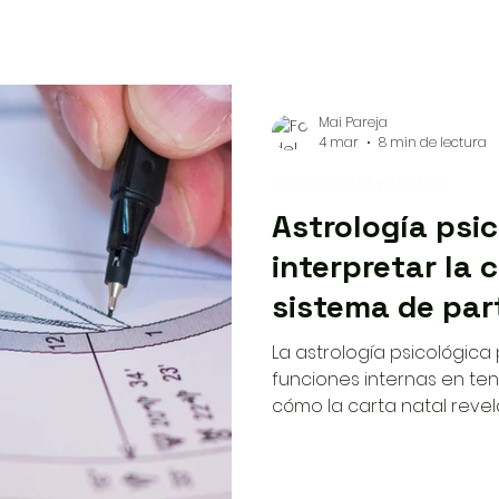
Mai Pareja
4 mar
8 min de lectura
Proceso vital y sentido
Astrología psi
interpretar la 
sistema de par
La astrología psicológi
funciones internas en tens
cómo la carta natal revel
energéticos que se tradu
esta comprensión puede 
terapéutico profundo.