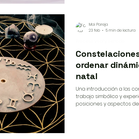
Mai Pareja
23 feb
5 min de lectura
Proceso vital y sentido
Constelaciones
ordenar dinámi
natal
Una introducción a las c
trabajo simbólico y exper
posiciones y aspectos de
internas y abrir movimie
acompañamiento.