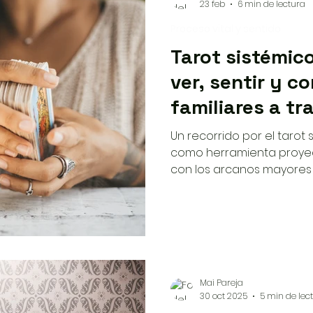
23 feb
6 min de lectura
Proceso vital y sentido
Tarot sistémic
ver, sentir y 
familiares a tr
arquetipos
Un recorrido por el tarot
como herramienta proyect
con los arcanos mayores 
relaciones, y cuándo est
dentro de un proceso d
Mai Pareja
30 oct 2025
5 min de lec