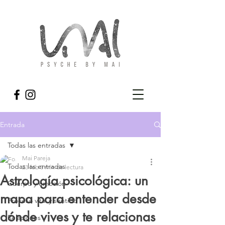
Entrada
Todas las entradas
Mai Pareja
Todas las entradas
23 feb
5 min de lectura
Astrología psicológica: un
Cuerpo y emoción
mapa para entender desde
Proceso vital y sentido
dónde vives y te relacionas
Relaciones