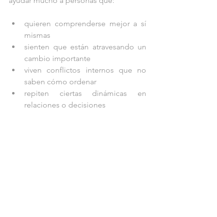
ayudar mucho a personas que:
quieren comprenderse mejor a sí 
mismas
sienten que están atravesando un 
cambio importante
viven conflictos internos que no 
saben cómo ordenar
repiten ciertas dinámicas en 
relaciones o decisiones
buscan un mapa que les ayude a 
situarse sin reducirse a una 
etiqueta
Para qué no es
	La astrología psicológica no es 
una herramienta para predecir el futuro. 
No es un sistema para encasillarte en 