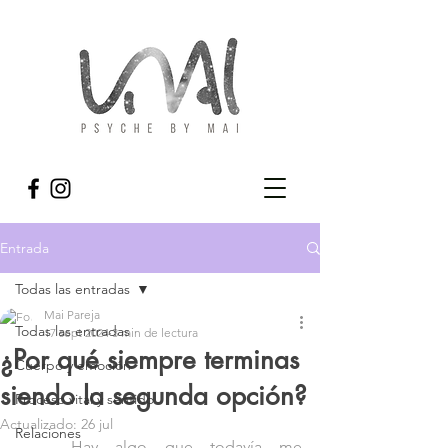
Entrada
Todas las entradas
Mai Pareja
Todas las entradas
17 sept 2024
3 min de lectura
¿Por qué siempre terminas
Cuerpo y emoción
siendo la segunda opción?
Proceso vital y sentido
Actualizado:
26 jul
Relaciones
	Hay algo que todavía me 