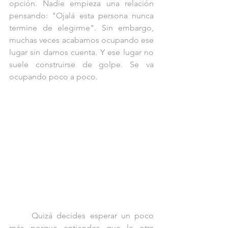
opción. Nadie empieza una relación 
pensando: "Ojalá esta persona nunca 
termine de elegirme". Sin embargo, 
muchas veces acabamos ocupando ese 
lugar sin darnos cuenta. Y ese lugar no 
suele construirse de golpe. Se va 
ocupando poco a poco.
	Quizá decides esperar un poco 
más porque entiendes que la otra 