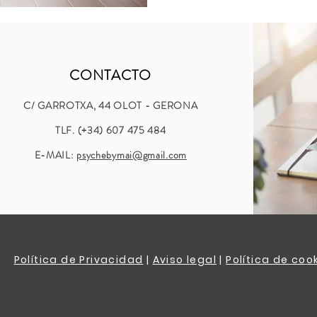
sensaciones para decidir s
CONTACTO
C/ GARROTXA, 44 OLOT - GERONA
TLF. (+34) 607 475 484
E-MAIL:
psychebymai@gmail.com
Política de Privacidad
|
Aviso legal
|
Política de coo