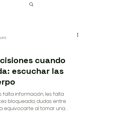
tura
cisiones cuando
a: escuchar las
erpo
falta información, les falta
ientes bloqueada, dudas entre
a equivocarte al tomar una
 artículo explora cómo el cuerpo
e coherencia cuando la mente
nifica aprender a escuchar esas