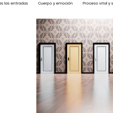
s las entradas
Cuerpo y emoción
Proceso vital y 