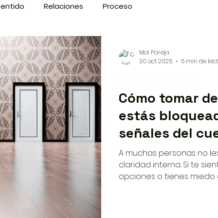
sentido
Relaciones
Proceso
Mai Pareja
30 oct 2025
5 min de lec
Proceso vital y sentido
Cómo tomar de
estás bloquead
señales del cu
A muchas personas no les 
claridad interna. Si te s
opciones o tienes miedo 
decisión importante, este
puede ofrecer señales d
está saturada, y qué sig