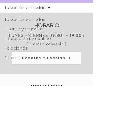
Todas las entradas
Todas las entradas
HORARIO
Cuerpo y emoción
LUNES - VIERNES 09:30h - 19:30h
Proceso vital y sentido
[ Horas a convenir ]
Relaciones
Proceso
Reserva tu sesión
CONTACTO
C/ GARROTXA, 44 OLOT - GERONA
TLF. (+34)
607 475 484
E-MAIL:
psychebymai@gmail.com